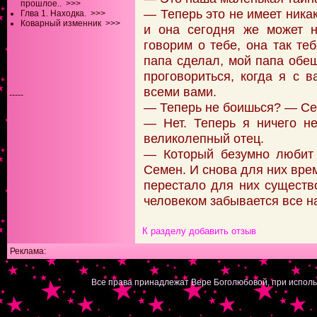
прошлое..
>>>
— Теперь это не имеет никак
Глва 1. Находка.
>>>
Коварный изменник
>>>
и она сегодня же может н
говорим о тебе, она так те
папа сделал, мой папа обещ
проговориться, когда я с 
всеми вами.
-----
— Теперь не боишься? — Се
— Нет. Теперь я ничего н
великолепный отец.
— Который безумно любит
Семен. И снова для них вре
перестало для них существ
человеком забывается все на
К разделу
добавить отзыв
Реклама:
|
Все права принадлежат Вере Боголюбовой, при исполь