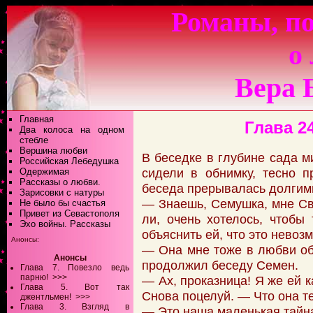
Романы, по
о
Вера 
Главная
Глава 2
Два колоса на одном
стебле
Вершина любви
В беседке в глубине сада 
Российская Лебедушка
сидели в обнимку, тесно п
Одержимая
Рассказы о любви.
беседа прерывалась долгим
Зарисовки с натуры
— Знаешь, Семушка, мне Св
Не было бы счастья
Привет из Севастополя
ли, очень хотелось, чтобы
Эхо войны. Рассказы
объяснить ей, что это невоз
Анонсы:
— Она мне тоже в любви об
Анонсы
продолжил беседу Семен.
Глава 7. Повезло ведь
парню!
>>>
— Ах, проказница! Я же ей к
Глава 5. Вот так
Снова поцелуй. — Что она те
джентльмен!
>>>
Глава 3. Взгляд в
— Это наша маленькая тайна