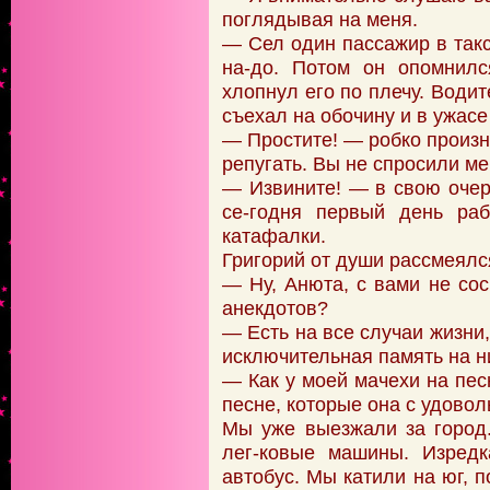
поглядывая на меня.
— Сел один пассажир в такси
на-до. Потом он опомнилс
хлопнул его по плечу. Водит
съехал на обочину и в ужасе
— Простите! — робко произне
репугать. Вы не спросили ме
— Извините! — в свою очер
се-годня первый день раб
катафалки.
Григорий от души рассмеялс
— Ну, Анюта, с вами не со
анекдотов?
— Есть на все случаи жизни
исключительная память на н
— Как у моей мачехи на песн
песне, которые она с удовол
Мы уже выезжали за город
лег-ковые машины. Изред
автобус. Мы катили на юг, 