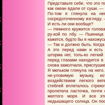
Представьте себе, что это п
как океан вдали от суши. —
По-том я глянула на не
сосредоточенному взгляду.
И есть ли они вообще?
— Немного кружится голова
ру-кой по лбу. — Пшеница 
кажется, будто бы я нахожус
— Так и должно быть. Когда 
А это перед нами и есть 
шторма нет, толь-ко легкий
перед глазами находится 
снова замолчали, прислушив
Я мельком глянула на него
не-уловимую музыку, к
воздействием легкого ве
стеблей вплеталось стреко
пролетела ласточка, почти
желтого моря. И все это
недышащего солнца. Он по