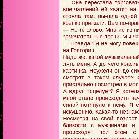
— Она перестала торговать
впе-чатлений ей хватит на
стояла там, вы-шла одной 
крепко прижали. Вам по-нра
— Не то слово. Многие из н
замечательные песни. Мы ча
— Правда? Я не могу повери
на Григория.
Надо же, какой музыкальный
лять меня. А до чего краси
картинка. Неужели он до си
смотрят в таком случае? 
пристально посмотрел в мои 
А вдруг поцелует? Я хотел
мной стало происходить не
силой потянуло к нему. Я 
искушению. Какая-то незнак
Несмотря на свой возраст
близости с мужчинами и 
происходят при этом с
неизведанного желания, кот