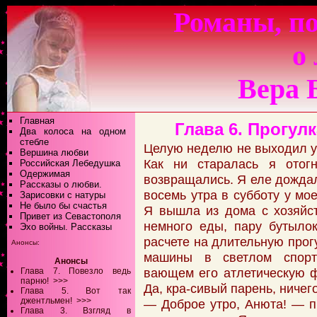
Романы, по
о
Вера 
Главная
Глава 6. Прогул
Два колоса на одном
стебле
Целую неделю не выходил у
Вершина любви
Как ни старалась я отог
Российская Лебедушка
Одержимая
возвращались. Я еле дождал
Рассказы о любви.
восемь утра в субботу у мо
Зарисовки с натуры
Не было бы счастья
Я вышла из дома с хозяйс
Привет из Севастополя
немного еды, пару бутыло
Эхо войны. Рассказы
расчете на длительную прогу
Анонсы:
машины в светлом спорт
Анонсы
вающем его атлетическую ф
Глава 7. Повезло ведь
парню!
>>>
Да, кра-сивый парень, ничег
Глава 5. Вот так
джентльмен!
>>>
— Доброе утро, Анюта! — п
Глава 3. Взгляд в