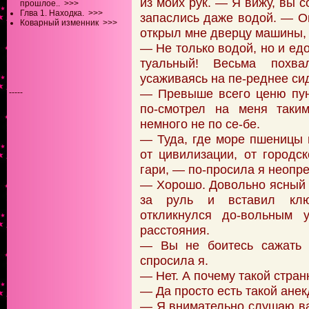
из моих рук. — Я вижу, вы с
прошлое..
>>>
Глва 1. Находка.
>>>
запаслись даже водой. — Он
Коварный изменник
>>>
открыл мне дверцу машины, 
— Не только водой, но и едо
туальный! Весьма похв
усаживаясь на пе-реднее си
— Превыше всего ценю пун
-----
по-смотрел на меня таки
немного не по се-бе.
— Туда, где море пшеницы 
от цивилизации, от городс
гари, — по-просила я неопр
— Хорошо. Довольно ясный 
за руль и вставил клю
откликнулся до-вольным 
расстояния.
— Вы не боитесь сажать 
спросила я.
— Нет. А почему такой стра
— Да просто есть такой анек
— Я внимательно слушаю ва