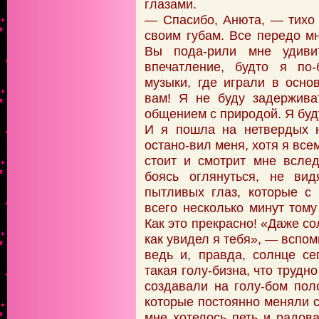
глазами.
— Спасибо, Анюта, — тихо 
своим губам. Все передо м
Вы пода-рили мне удиви
впечатление, будто я по
музыки, где играли в осно
вам! Я не буду задержива
общением с природой. Я буд
И я пошла на нетвердых н
остано-вил меня, хотя я все
стоит и смотрит мне всле
боясь оглянуться, не вид
пытливых глаз, которые с
всего несколько минут том
Как это прекрасно! «Даже со
как увидел я тебя», — вспом
ведь и, правда, солнце се
такая голу-бизна, что трудн
создавали на голу-бом пол
которые постоянно меняли с
мне хотелось петь и радова