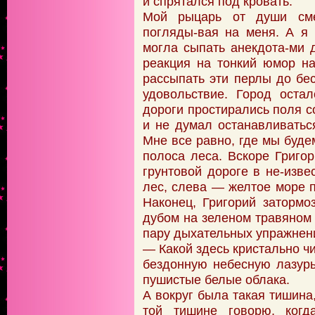
и спрятался под кровать.
Мой рыцарь от души сме
погляды-вая на меня. А я 
могла сыпать анекдота-ми 
реакция на тонкий юмор н
рассыпать эти перлы до бес
удовольствие. Город оста
дороги простирались поля 
и не думал останавливаться
Мне все равно, где мы буде
полоса леса. Вскоре Григо
грунтовой дороге в не-изве
лес, слева — желтое море 
Наконец, Григорий затормо
дубом на зеленом травяном
пару дыхательных упражнени
— Какой здесь кристально чи
бездонную небесную лазур
пушистые белые облака.
А вокруг была такая тишина,
той тишине говорю, ког