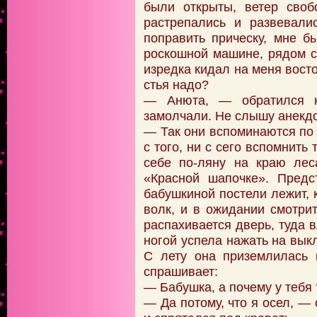
были открыты, ветер своб
растрепались и развевали
поправить прическу, мне б
роскошной машине, рядом 
изредка кидал на меня вост
стья надо?
— Анюта, — обратился 
замолчали. Не слышу анекдо
— Так они вспоминаются по с
с того, ни с сего вспомнить
себе по-ляну на краю лес
«Красной шапочке». Предс
бабушкиной постели лежит, 
волк, и в ожидании смотрит
распахивается дверь, туда в
ногой успела нажать на выкл
С лету она приземлилась 
спрашивает:
— Бабушка, а почему у тебя
— Да потому, что я осел, —