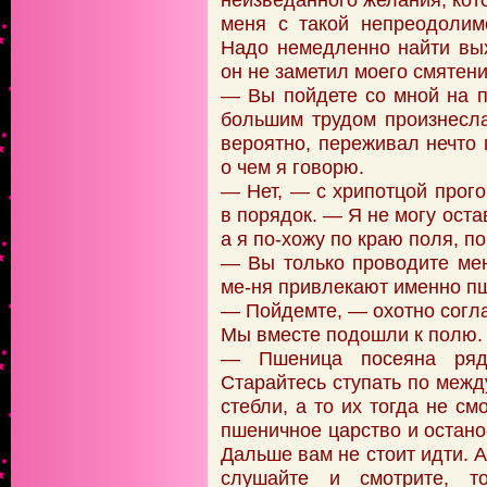
меня с такой непреодолим
Надо немедленно найти вых
он не заметил моего смятени
— Вы пойдете со мной на 
большим трудом произнесла
вероятно, переживал нечто 
о чем я говорю.
— Нет, — с хрипотцой прого
в порядок. — Я не могу оста
а я по-хожу по краю поля, п
— Вы только проводите мен
ме-ня привлекают именно п
— Пойдемте, — охотно согла
Мы вместе подошли к полю.
— Пшеница посеяна ряд
Старайтесь ступать по межд
стебли, а то их тогда не с
пшеничное царство и остано
Дальше вам не стоит идти. А
слушайте и смотрите, т