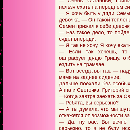
— Очень. Останови, Гриша
нельзя ехать на переднем с
— Я хочу быть у дяди Семы
девочка. — Он такой теплен
Семен прижал к себе девочку
— Раз такое дело, то пойде
сядет впереди.
— Я так не хочу. Я хочу ехат
— Если так хочешь, то 
оштрафует дядю Гришу, отб
ездить на трамвае.
— Вот всегда вы так, — над
маме на заднее сидение.
Дальше поехали без особых
Анна и Светочка, Григорий с
—Когда завтра заехать за С
— Ребята, вы серьезно?
— А ты думала, что мы шут
откажется от возможности з
— Да, ну вас. Вы вечно 
серьезно, то я не буду ис