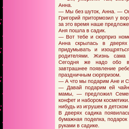
Анна.
— Мы без шуток, Анна. — Он
Григорий притормозил у вор
за это время наше предложе
Аня пошла в садик.
— Вот тебе и сюрприз ном
Анна скрылась в дверя
придумывать и изощрятьс
родителями. Жизнь сама 
Сегодня же надо обо вс
завтрашнее появление реб
праздничным сюрпризом.
— А что мы подарим Ане и С
— Давай подарим ей чайн
мамы, — предложил Семен
конфет и набором косметики.
нибудь из игрушек в детском
В дверях садика появилас
бумажная поделка, подарок
руками в садике.