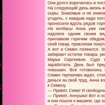
Она долго ворочалась в пост
На следующий день жизнь во
сыры. Знакомые и не знако
угодить, с каждым надо по
проносили вдоль рядов горя
На колбасы Анна уже смо
надоели одним своим ви
прилавком горячим обедом
свой товар, привлекая покуп
А вот и Семен появился. Зн
забирают остатки товара, ув
Марье Сергеевне. Судя 
заработала. День был пре
повышен. Все готовились 
Семен терпеливо ждал, стоя
деньги за свой труд, Анна в
к Семену.
— Привет, Сема! Я свободна
— Привет, Аннушка! Вот и хо
и они пошли к машине, где з