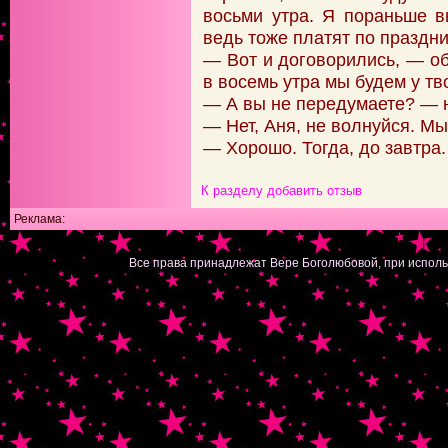
восьми утра. Я пораньше в
ведь тоже платят по праздн
— Вот и договорились, — о
в восемь утра мы будем у тв
— А вы не передумаете? — 
— Нет, Аня, не волнуйся. М
— Хорошо. Тогда, до завтра.
К разделу
добавить отзыв
Реклама:
|
Все права принадлежат Вере Боголюбовой, при исполь