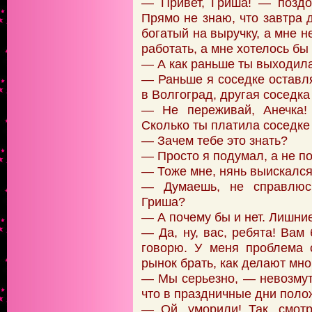
— Привет, Гриша! — поздо
Прямо не знаю, что завтра 
богатый на выручку, а мне н
работать, а мне хотелось бы
— А как раньше ты выходила
— Раньше я соседке оставля
в Волгоград, другая соседка
— Не переживай, Анечка!
Сколько ты платила соседке
— Зачем тебе это знать?
— Просто я подумал, а не п
— Тоже мне, нянь выискался
— Думаешь, не справлюсь
Гриша?
— А почему бы и нет. Лишни
— Да, ну, вас, ребята! Вам
говорю. У меня проблема 
рынок брать, как делают мно
— Мы серьезно, — невозму
что в праздничные дни поло
— Ой, уморили! Так, смот