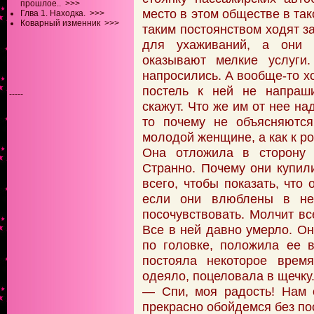
прошлое..
>>>
место в этом обществе в так
Глва 1. Находка.
>>>
Коварный изменник
>>>
таким постоянством ходят з
для ухаживаний, а они 
оказывают мелкие услуги
напросились. А вообще-то х
постель к ней не напраши
-----
скажут. Что же им от нее на
то почему не объясняются
молодой женщине, а как к р
Она отложила в сторону 
Странно. Почему они купил
всего, чтобы показать, что 
если они влюблены в не
посочувствовать. Молчит вс
Все в ней давно умерло. Он
по головке, положила ее 
постояла некоторое врем
одеяло, поцеловала в щечку
— Спи, моя радость! Нам 
прекрасно обойдемся без п