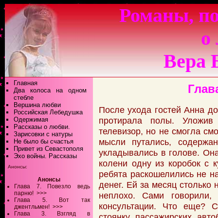
Романы, по
о
Вера 
Главная
Глав
Два колоса на одном
стебле
Вершина любви
После ухода гостей Анна до
Российская Лебедушка
протирала полы. Уложив 
Одержимая
Рассказы о любви.
телевизор, но не смогла см
Зарисовки с натуры
мысли путались, содержан
Не было бы счастья
Привет из Севастополя
укладывались в голове. Он
Эхо войны. Рассказы
колени одну из коробок с к
Анонсы:
ребята раскошелились не на
Анонсы
денег. Ей за месяц столько 
Глава 7. Повезло ведь
парню!
>>>
неплохо. Сами говорили, 
Глава 5. Вот так
консультации. Что еще? С
джентльмен!
>>>
Глава 3. Взгляд в
стоянку пассажирских авт