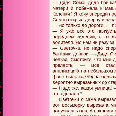
— Дядя Сема, дядя Гриша!
матери и побежала к маш
коленки? Я хочу впереди пос
Семен открыл дверцу и взял 
— Но только до дороги, — п
— Я уже все это наизусть
переднем сидении, а то д
водителя. Но нам ни разу за
— Светочка, не надо спор
баталию дочери. — Дядя Сем
нельзя. Смотрите, что мне 
прелесть! — Все стали
аппликацию на небольшом л
фоне была наклеена больша
вероятно вырезанных со ста
— Надо же, какая умница! 
это сделала?
— Цветочки я сама вырезал
вот восьмерку вырезала м
получалась она. А наклеивал