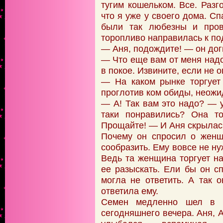
тугим кошельком. Все. Разг
что я уже у своего дома. Сп
были так любезны и про
торопливо направилась к по
— Аня, подождите! — он догн
— Что еще вам от меня надо
в покое. Извините, если не
— На каком рынке торгует
проглотив ком обиды, неожи
— А! Так вам это надо? — у
таки понравились? Она то
Прощайте! — И Аня скрылас
Почему он спросил о женщ
сообразить. Ему вовсе не ну
Ведь та женщина торгует на
ее разыскать. Ели бы он сп
могла не ответить. А так 
ответила ему.
Семен медленно шел в с
сегодняшнего вечера. Аня, А