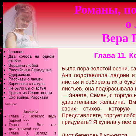
Романы, по
о
Вера 
Главная
Глава 11. 
Два колоса на одном
стебле
Вершина любви
Была пора золотой осени, са
Российская Лебедушка
Аня подставляла ладони и
Одержимая
Рассказы о любви.
листья и собирала их в буке
Зарисовки с натуры
листьев, она подбрасывала 
Не было бы счастья
Привет из Севастополя
— Знаете, Семен, я торгую н
Эхо войны. Рассказы
удивительная женщина. Вм
Анонсы:
своих стихов, которую
Анонсы
Представляете, торгует соб
Глава 7. Повезло ведь
парню!
>>>
придумать? Я купила у нее к
Глава 5. Вот так
джентльмен!
>>>
Глава 3. Взгляд в
Лист березовый кружится