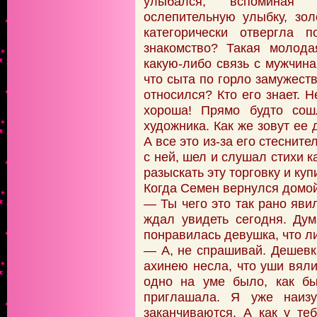
улыбался, вспоминая у
ослепительную улыбку, зо
категорически отвергла 
знакомство? Такая молода
какую-либо связь с мужчинам
что сыта по горло замужест
относился? Кто его знает. Н
хороша! Прямо будто сош
художника. Как же зовут ее 
А все это из-за его стеснит
с ней, шел и слушал стихи к
разыскать эту торговку и куп
Когда Семен вернулся домой
— Ты чего это так рано яв
ждал увидеть сегодня. Ду
понравилась девушка, что л
— А, не спрашивай. Дешевка
ахинею несла, что уши вяли
одно на уме было, как бы
приглашала. Я уже наизу
заканчиваются. А как у те