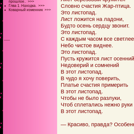
прошлое..
>>>
Словно счастия Жар-птица.
Глва 1. Находка.
>>>
Коварный изменник
>>>
Это листопад.
Лист ложится на ладони,
Будто осень сердцу звонит.
Это листопад.
С каждым часом все светлее
-----
Небо чистое виднее.
Это листопад.
Пусть кружится лист осенни
Недоверий и сомнений
В этот листопад.
В чудо я хочу поверить,
Платье счастия примерить
В этот листопад.
Чтобы не было разлуки,
Чтоб сплетались нежно руки
В этот листопад.
— Красиво, правда? Особенн