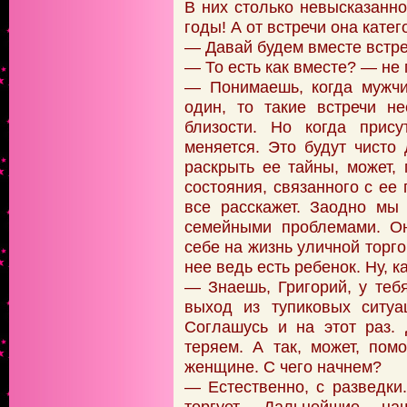
В них столько невысказанно
годы! А от встречи она катег
— Давай будем вместе встре
— То есть как вместе? — не
— Понимаешь, когда мужчи
один, то такие встречи н
близости. Но когда прису
меняется. Это будут чисто
раскрыть ее тайны, может, 
состояния, связанного с е
все расскажет. Заодно мы
семейными проблемами. Он
себе на жизнь уличной торго
нее ведь есть ребенок. Ну, 
— Знаешь, Григорий, у теб
выход из тупиковых ситуа
Соглашусь и на этот раз.
теряем. А так, может, пом
женщине. С чего начнем?
— Естественно, с разведки
торгует. Дальнейшие н