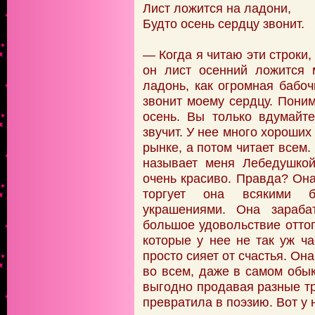
Лист ложится на ладони,
Будто осень сердцу звонит.
— Когда я читаю эти строки,
он лист осенний ложится 
ладонь, как огромная бабоч
звонит моему сердцу. Поним
осень. Вы только вдумайте
звучит. У нее много хороших
рынке, а потом читает всем.
называет меня Лебедушкой
очень красиво. Правда? Он
торгует она всякими б
украшениями. Она зараба
большое удовольствие оттог
которые у нее не так уж ча
просто сияет от счастья. Он
во всем, даже в самом обык
выгодно продавая разные тр
превратила в поэзию. Вот у 