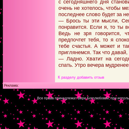
с сегодняшнего дня станов
очень не хотелось, чтобы м
последнее слово будет за не
— Брось ты эти мысли, Сем
понравится. Если я, то ты 
Ведь не зря говорится, ч
предпочтет тебя, то я спок
тебе счастья. А может и та
приглянемся. Так что давай,
— Ладно. Хватит на сегод
спать. Утро вечера мудренее
К разделу
добавить отзыв
Реклама:
|
Все права принадлежат Вере Боголюбовой, при исполь