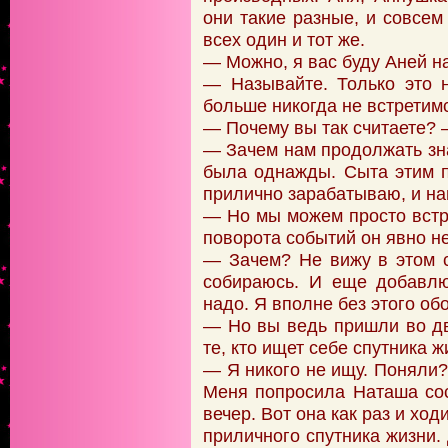
они такие разные, и совсем
всех один и тот же.
— Можно, я вас буду Аней н
— Называйте. Только это 
больше никогда не встретим
— Почему вы так считаете? 
— Зачем нам продолжать зн
была однажды. Сыта этим п
прилично зарабатываю, и нам
— Но мы можем просто встр
поворота событий он явно н
— Зачем? Не вижу в этом с
собираюсь. И еще добавлю
надо. Я вполне без этого об
— Но вы ведь пришли во дв
те, кто ищет себе спутника ж
— Я никого не ищу. Поняли?
Меня попросила Наташа со
вечер. Вот она как раз и ход
приличного спутника жизни.