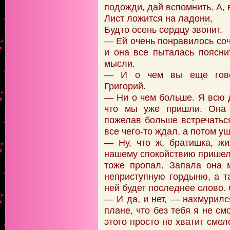
подожди, дай вспомнить. А,
Лист ложится на ладони,
Будто осень сердцу звонит.
— Ей очень понравилось соче
и она все пыталась поясни
мысли.
— И о чем вы еще гово
Григорий.
— Ни о чем больше. Я всю д
что мы уже пришли. Она 
пожелав больше встречаться
все чего-то ждал, а потом уш
— Ну, что ж, братишка, ж
нашему спокойствию пришел 
тоже пропал. Запала она 
неприступную гордыню, а т
ней будет последнее слово.
— И да, и нет, — нахмурилс
плане, что без тебя я не см
этого просто не хватит смел