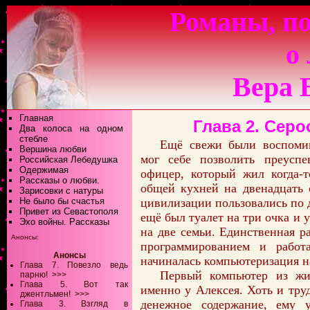
Романы, по
о
Вера 
Главная
Глава 2. Сер
Два колоса на одном
стебле
Ещё свежи были воспомин
Вершина любви
мог себе позволить преусп
Российская Лебедушка
Одержимая
офицер, который жил когда-
Рассказы о любви.
общей кухней на двенадцать 
Зарисовки с натуры
Не было бы счастья
цивилизации пользовались по 
Привет из Севастополя
ещё был туалет на три очка и
Эхо войны. Рассказы
на две семьи. Единственная р
Анонсы:
программированием и работа
Анонсы
начиналась компьютеризация н
Глава 7. Повезло ведь
Первый компьютер из жи
парню!
>>>
Глава 5. Вот так
именно у Алексея. Хоть и тр
джентльмен!
>>>
денежное содержание, ему 
Глава 3. Взгляд в