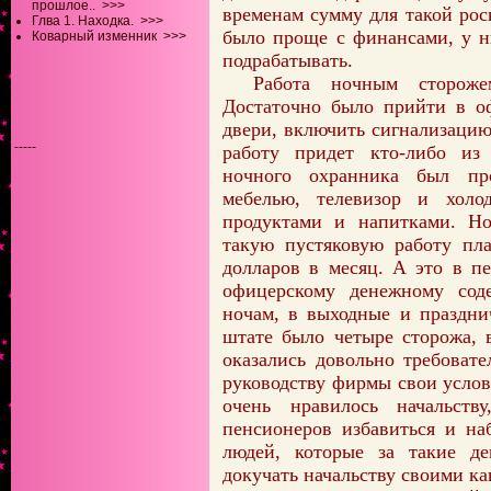
прошлое..
>>>
временам сумму для такой ро
Глва 1. Находка.
>>>
было проще с финансами, у н
Коварный изменник
>>>
подрабатывать.
Работа ночным стороже
Достаточно было прийти в оф
двери, включить сигнализацию 
-----
работу придет кто-либо из
ночного охранника был пр
мебелью, телевизор и холо
продуктами и напитками. Но
такую пустяковую работу пла
долларов в месяц. А это в п
офицерскому денежному со
ночам, в выходные и праздни
штате было четыре сторожа,
оказались довольно требоват
руководству фирмы свои услов
очень нравилось начальст
пенсионеров избавиться и на
людей, которые за такие де
докучать начальству своими ка